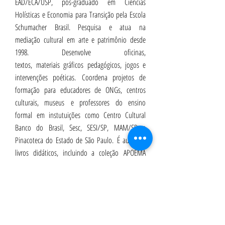
EAD/ECA/USP, pós-graduado em Ciências
Holísticas e Economia para Transição pela Escola
Schumacher Brasil. Pesquisa e atua na
mediação cultural em arte e patrimônio desde
1998. Desenvolve oficinas,
textos, materiais gráficos pedagógicos, jogos e
intervenções poéticas. Coordena projetos de
formação para educadores de ONGs, centros
culturais, museus e professores do ensino
formal em instutuições como Centro Cultural
Banco do Brasil, Sesc, SESI/SP, MAM/SP e
Pinacoteca do Estado de São Paulo. É autor de
livros didáticos, incluindo a coleção APOEMA
ARTE (Editora do Brasil) aprovada no PNLD
2020. Como artista participa de projetos coletivos
que mesclam o teatro, a literatura e artes visuais. É
coautor do Jogo Abstratus - Esculturas de
Palavras, ganhador do Prêmio Ludopédia 2018 –