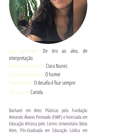
Jogo preferido:
De tiro ao alvo, de
interpretação
Artista de cabeceira:
Clara Nunes
O que está em jogo?
O humor
Regra básica:
O desafio é fluir sempre
Um craque:
Cartola
...
Bacharel em Artes Plásticas pela Fundação
Armando Álvares Penteado (FAAP) e licenciada em
Educação Artística pelo Centro Universitário Belas
Artes. Pós-Graduada em Educação Lúdica em