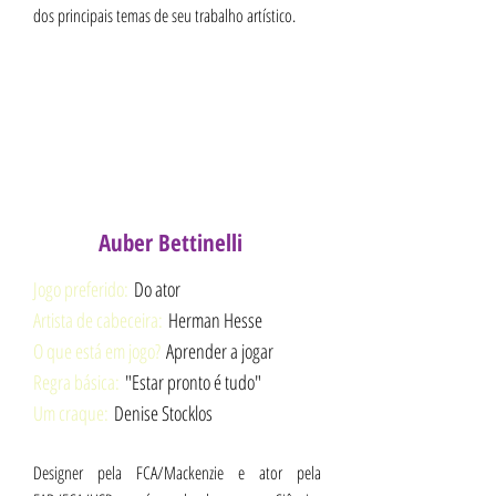
dos principais temas de seu trabalho artístico.
Auber Bettinelli
Jogo preferido:
Do ator
Artista de cabeceira:
Herman Hesse
O que está em jogo?
Aprender a jogar
Regra básica:
"Estar pronto é tudo"
Um craque:
Denise Stocklos
...
Designer pela FCA/Mackenzie e ator pela