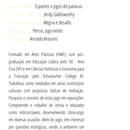
Jogo preferido:
Esportes e jogos de palavras
Artista de cabeceira:
Andy Goldsworthy
O que está em jogo?
Alegria e desafio
Regra básica:
Penso, jogo existo
Um craque:
Arnaldo Antunes
...
Formado em Artes Plásticas (FAAP), com pós-
graduação em Educação Lúdica pelo ISE - Vera
Cruz (SP) e em Ciências Holísticas e Economia para
a Transição pelo Schumacher College Br.
Trabalhou como mediador em várias instituições
culturais com propostas lúdicas de mediação.
Pesquisa o conceito de visita-jogo em exposições.
Compreende o trabalho de artista e educador
como indissociáveis, desenvolvendo obras-jogo
em diversas ocasiões. Além do jogo, tem interesse
por questões ecológicas, sendo o ambiente um